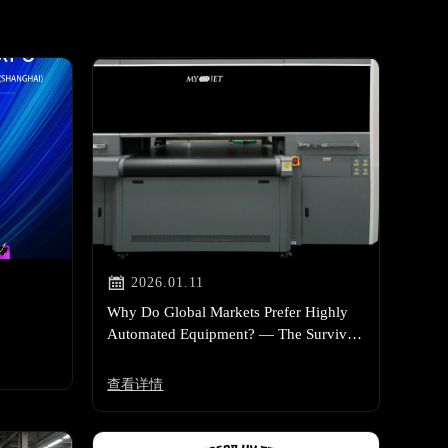

2026.01.11
！
Why Do Global Markets Prefer Highly
Automated Equipment? — The Survival
Rule in an Era of High Labor Costs
查看详情