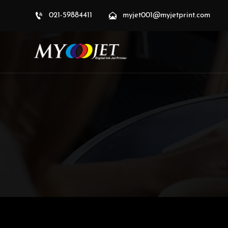


021-59884411
myjet001@myjetprint.com