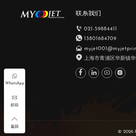
联系我们

021-59884411

13801684709

myjet001@myjetpri

上海市青浦区华新镇华徐





WhatsApp

邮箱

返回
© 2026 