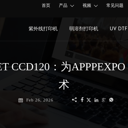
首页
产品
视频
常见问题


紫外线打印机
弱溶剂打印机
UV DT
CCD120：为APPPEXP
术







Feb 26, 2026