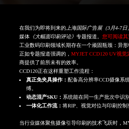
在我们为即将到来的
上海国际广告展（3月4-7日
媒体
《大幅面印刷评论》
专题报道。
您可阅读其
工业数码印刷领域长期存在一个顽固瓶颈：异形
正如专题报道强调的，
MYJET CCD120 UV
商提供了前所未有的效率。
CCD120正在这样重塑工作流程：
真正免夹具操作：
配备高分辨率CCD摄像系
缚。
动态混产SKU：
系统能在同一生产批次中识别
一体化工作流：
将RIP、视觉对位与印刷控
当行业媒体聚焦摄像引导印刷的技术飞跃时，MY