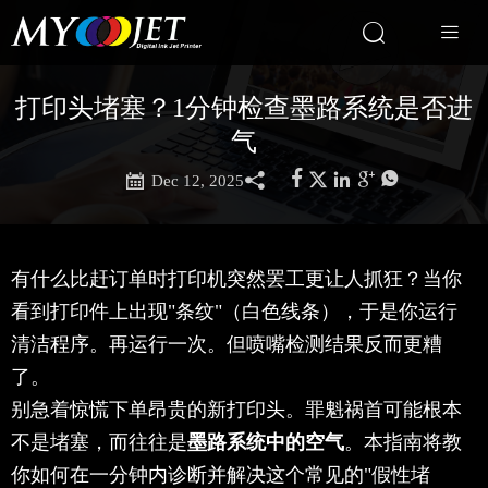


打印头堵塞？1分钟检查墨路系统是否进
气







Dec 12, 2025
有什么比赶订单时打印机突然罢工更让人抓狂？当你
看到打印件上出现"条纹"（白色线条），于是你运行
清洁程序。再运行一次。但喷嘴检测结果反而更糟
了。
别急着惊慌下单昂贵的新打印头。罪魁祸首可能根本
不是堵塞，而往往是
墨路系统中的空气
。本指南将教
你如何在一分钟内诊断并解决这个常见的"假性堵