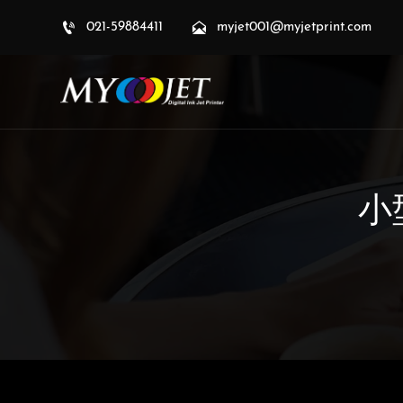


021-59884411
myjet001@myjetprint.com
小